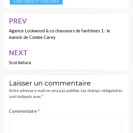
SORCIÈRES ET SORCIERS
PREV
Navigation
de
Agence Lockwood & co chasseurs de fantômes 1 : le
manoir de Combe Carey
l’article
NEXT
Scordatura
Laisser un commentaire
Votre adresse e-mail ne sera pas publiée.
Les champs obligatoires
sont indiqués avec
*
Commentaire
*