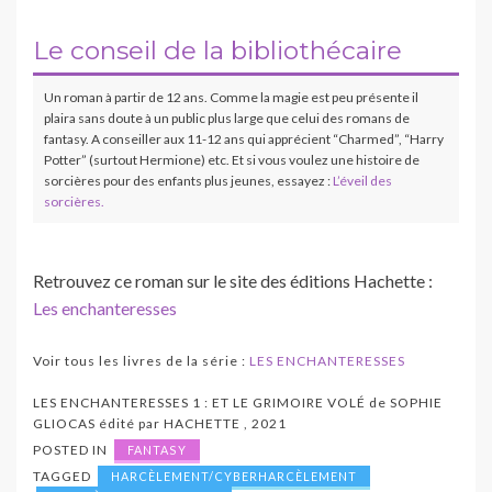
Le conseil de la bibliothécaire
Un roman à partir de 12 ans. Comme la magie est peu présente il
plaira sans doute à un public plus large que celui des romans de
fantasy. A conseiller aux 11-12 ans qui apprécient “Charmed”, “Harry
Potter” (surtout Hermione) etc. Et si vous voulez une histoire de
sorcières pour des enfants plus jeunes, essayez :
L’éveil des
sorcières.
Retrouvez ce roman sur le site des éditions Hachette :
Les enchanteresses
V
oir tous les livres de la série :
LES ENCHANTERESSES
LES ENCHANTERESSES 1 : ET LE GRIMOIRE VOLÉ
de
SOPHIE
GLIOCAS
édité par
HACHETTE
,
2021
POSTED IN
FANTASY
TAGGED
HARCÈLEMENT/CYBERHARCÈLEMENT