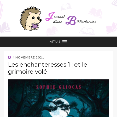
Journal d'une
Les conseils de lecture d'une professionnelle
MENU
passionnée !
bibliothécaire
POSTED
4 NOVEMBRE 2021
ON
Les enchanteresses 1 : et le
grimoire volé