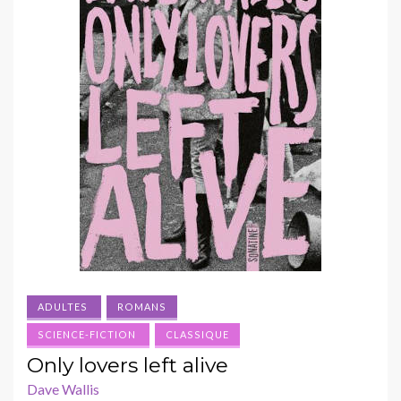
ADULTES
ROMANS
SCIENCE-FICTION
CLASSIQUE
Only lovers left alive
Dave Wallis