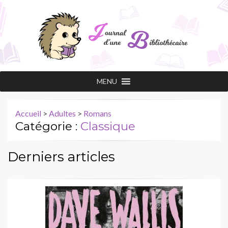
Journal d'une
Les conseils de lecture d'une professionnelle
MENU
passionnée !
bibliothécaire
Accueil
>
Adultes
>
Romans
Catégorie :
Classique
Derniers articles