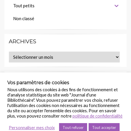
Tout petits
Non classé
ARCHIVES
Archives
MES LECTURES EN COURS
Vos paramètres de cookies
Nous utilisons des cookies à des fins de fonctionnement et
Retrouvez ce(s) livre(s) sur :
d'analyse statistique du site web "Journal d'une
Bibliothécaire". Vous pouvez paramétrer vos choix, refuser
l'utilisation des cookies non nécessaires au fonctionnement
du site ou accepter l'ensemble des cookies. Pour en savoir
plus, vous pouvez consulter notre
politique de confidentialité
©
Journal d’une Bibliothécaire
Personnaliser mes choix
Tout refuser
Tout accepter
Politique de confidentialité