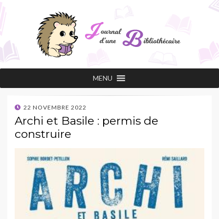
Journal d'une
Les conseils de lecture d'une professionnelle
MENU
passionnée !
bibliothécaire
POSTED
22 NOVEMBRE 2022
ON
Archi et Basile : permis de
construire