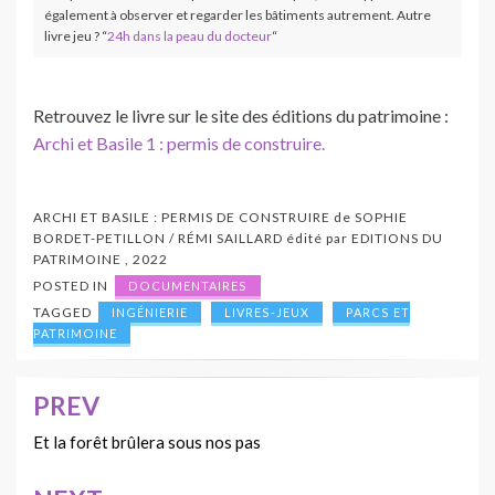
également à observer et regarder les bâtiments autrement. Autre
livre jeu ? “
24h dans la peau du docteur
“
Retrouvez le livre sur le site des éditions du patrimoine :
Archi et Basile 1 : permis de construire.
ARCHI ET BASILE : PERMIS DE CONSTRUIRE
de
SOPHIE
BORDET-PETILLON / RÉMI SAILLARD
édité par
EDITIONS DU
PATRIMOINE
,
2022
POSTED IN
DOCUMENTAIRES
TAGGED
INGÉNIERIE
LIVRES-JEUX
PARCS ET
PATRIMOINE
PREV
Navigation
de
Et la forêt brûlera sous nos pas
l’article