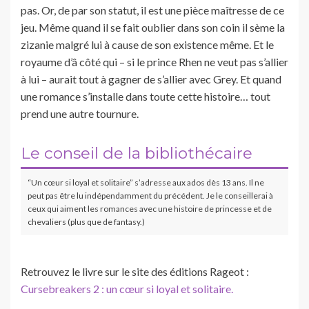
pas. Or, de par son statut, il est une pièce maîtresse de ce
jeu. Même quand il se fait oublier dans son coin il sème la
zizanie malgré lui à cause de son existence même. Et le
royaume d’â côté qui – si le prince Rhen ne veut pas s’allier
à lui – aurait tout à gagner de s’allier avec Grey. Et quand
une romance s’installe dans toute cette histoire… tout
prend une autre tournure.
Le conseil de la bibliothécaire
“Un cœur si loyal et solitaire” s’adresse aux ados dès 13 ans. Il ne
peut pas être lu indépendamment du précédent. Je le conseillerai à
ceux qui aiment les romances avec une histoire de princesse et de
chevaliers (plus que de fantasy.)
Retrouvez le livre sur le site des éditions Rageot :
Cursebreakers 2 : un cœur si loyal et solitaire.