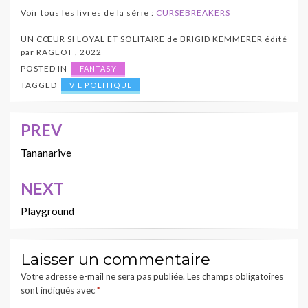
V
oir tous les livres de la série :
CURSEBREAKERS
UN CŒUR SI LOYAL ET SOLITAIRE
de
BRIGID KEMMERER
édité
par
RAGEOT
,
2022
POSTED IN
FANTASY
TAGGED
VIE POLITIQUE
PREV
Navigation
de
Tananarive
l’article
NEXT
Playground
Laisser un commentaire
Votre adresse e-mail ne sera pas publiée.
Les champs obligatoires
sont indiqués avec
*