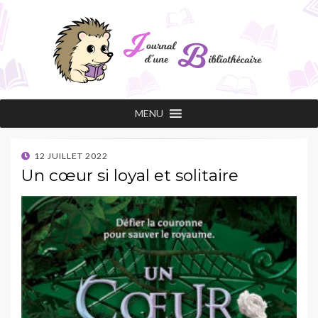
Journal d'une
Les conseils de lecture d'une professionnelle
MENU
passionnée !
bibliothécaire
POSTED
12 JUILLET 2022
ON
Un cœur si loyal et solitaire