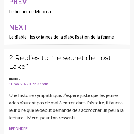
PREV
Navigation
de
Le bûcher de Moorea
l’article
NEXT
Le diable : les origines de la diabolisation de la femme
2 Replies to “Le secret de Lost
Lake”
manou
10 mai 2022 à 9 h 37 min
Une histoire sympathique. J’espère juste que les jeunes
ados n’auront pas de mal à entrer dans l’histoire, il faudra
leur dire que le début demande de s’accrocher un peu à la
lecture…Merci pour ton ressenti
RÉPONDRE