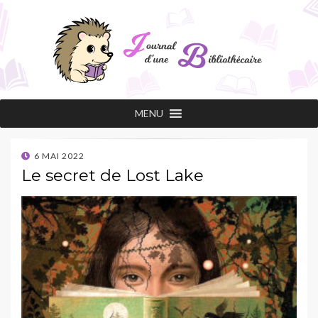
Journal d'une
Les conseils de lecture d'une professionnelle
MENU
passionnée !
bibliothécaire
POSTED
6 MAI 2022
ON
Le secret de Lost Lake