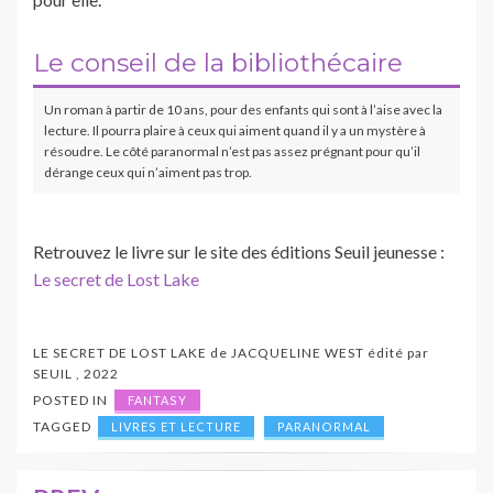
Le conseil de la bibliothécaire
Un roman à partir de 10 ans, pour des enfants qui sont à l’aise avec la
lecture. Il pourra plaire à ceux qui aiment quand il y a un mystère à
résoudre. Le côté paranormal n’est pas assez prégnant pour qu’il
dérange ceux qui n’aiment pas trop.
Retrouvez le livre sur le site des éditions Seuil jeunesse :
Le secret de Lost Lake
LE SECRET DE LOST LAKE
de
JACQUELINE WEST
édité par
SEUIL
,
2022
POSTED IN
FANTASY
TAGGED
LIVRES ET LECTURE
PARANORMAL