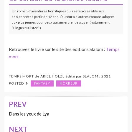
Un roman d’aventures horrifiques qui reste accessible aux
adolescents à partir de 12 ans. L’auteur a d’autres romans adaptés
aux plus jeunes pour ceux qui aimeraient essayer (notamment
“Fingus Malister”.)
Retrouvez le livre sur le site des éditions Slalom :
Temps
mort.
TEMPS MORT
de
ARIEL HOLZL
édité par
SLALOM
,
2021
POSTED IN
FANTASY
HORREUR
PREV
Navigation
de
Dans les yeux de Lya
l’article
NEXT