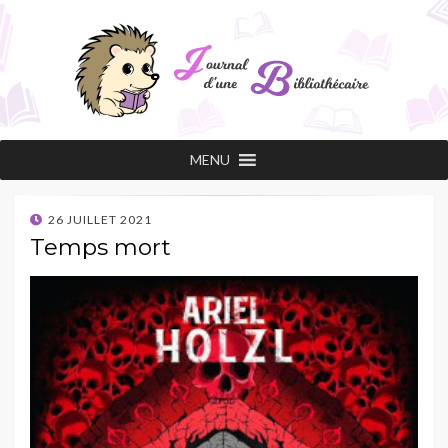
Journal d'une
Les conseils de lecture d'une professionnelle
MENU
passionnée !
bibliothécaire
POSTED
26 JUILLET 2021
ON
Temps mort