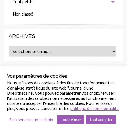
Tout petits
Non classé
ARCHIVES
Archives
MES LECTURES EN COURS
Vos paramètres de cookies
Nous utilisons des cookies à des fins de fonctionnement et
Retrouvez ce(s) livre(s) sur :
d'analyse statistique du site web "Journal d'une
Bibliothécaire". Vous pouvez paramétrer vos choix, refuser
l'utilisation des cookies non nécessaires au fonctionnement
du site ou accepter l'ensemble des cookies. Pour en savoir
plus, vous pouvez consulter notre
politique de confidentialité
©
Journal d’une Bibliothécaire
Personnaliser mes choix
Tout refuser
Tout accepter
Politique de confidentialité