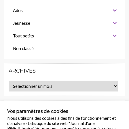
Ados
Jeunesse
Tout petits
Non classé
ARCHIVES
Archives
MES LECTURES EN COURS
Vos paramètres de cookies
Nous utilisons des cookies à des fins de fonctionnement et
Retrouvez ce(s) livre(s) sur :
d'analyse statistique du site web "Journal d'une
Bibliothécaire". Vous pouvez paramétrer vos choix, refuser